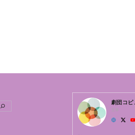
劇団コピ
主宰