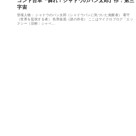
コント台本『憐れ！シャドウのバン太郎』作：第三
字宙
登場人物： シャドウのバン太郎（シャドウバンに気づいた覚醒者） 看守
（世界を監視する者） 色男仮面（謎の存在） ここはマイクロブログ「エッ
クシー（旧称：シャベ…