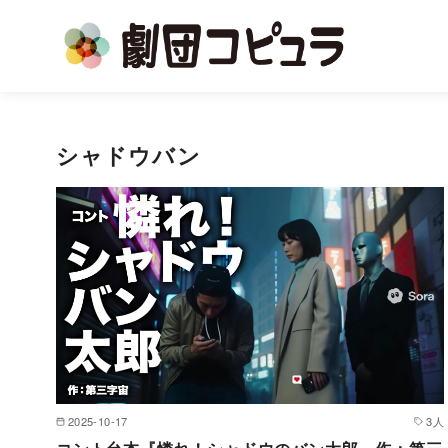
コ
ン
シャドウバン
テ
ン
ツ
へ
移
動
2025-10-17
3人