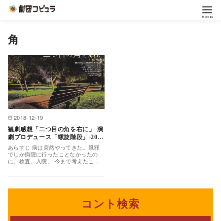
コ
角
ン
テ
ン
ツ
へ
移
2018-12-19
動
観劇感想「二つ目の角を右に」-演
劇プロデュース「螺旋階段」-2018
年12月9日
あらすじ 病は突然やってきた。風邪
でしか病院に行ったことなかったの
に。検査、入院。 今まで考えたこと
の無かった病気と死の関係。襲ってく
る悲しさ、そして虚しさ。…
コント検索