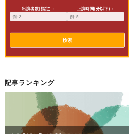
出演者数(指定)：
上演時間(分以下)：
検索
記事ランキング