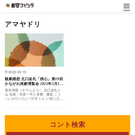
コ
アマヤドリ
ン
テ
ン
ツ
へ
移
2022-03-15
動
観劇感想 北口改札「残心」第19回
かながわ演劇博覧会 2022年3月12
日12時
基本情報（チラシより） 北口改札と
は 役者 : 市原一平と音響 : 鷹取 こう
へいがだいたい 10 年くら い前に立ち
上げたユニット。市 原、鷹取、鈴果
の 3…
コント検索