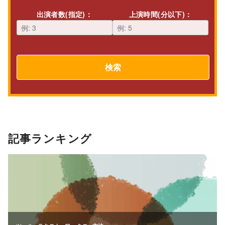
出演者数(指定)：
上演時間(分以下)：
検索
記事ランキング