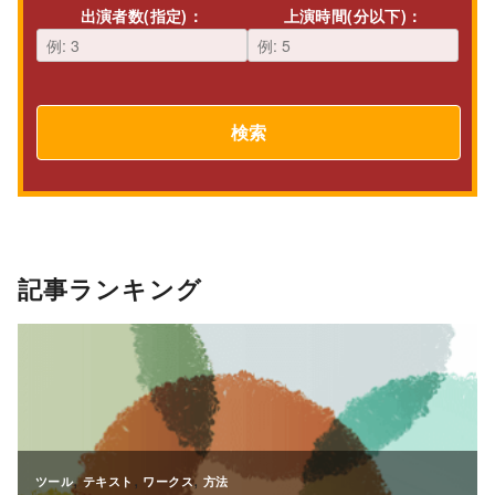
出演者数(指定)：
上演時間(分以下)：
検索
記事ランキング