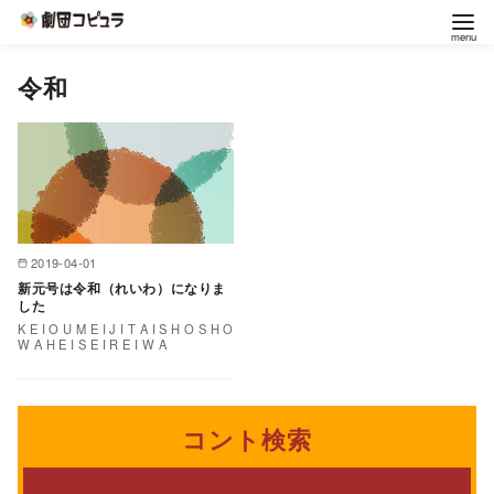
コ
令和
ン
テ
ン
ツ
へ
移
2019-04-01
動
新元号は令和（れいわ）になりま
した
K E I O U M E I J I T A I S H O S H O
W A H E I S E I R E I W A
コント検索