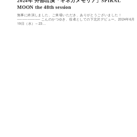
2024年 外部出演「キネカメモリア」SPIRAL
MOON the 48th session
無事に終演しました、ご来場いただき、ありがとうございました！
───────── こんのかつゆき、役者としての下北沢デビュー。2024年6月
19日（水）～23…