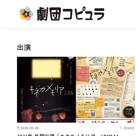
コ
ン
出演
テ
ン
ツ
へ
移
動
2024-05-08
2024年