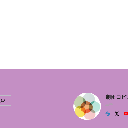
劇団コピ
主宰