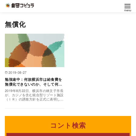
コ
無償化
ン
テ
ン
ツ
へ
移
2019-08-27
動
勉強途中：何故横浜市は給食費を
無償化できないのか、そして何故
カジノ誘致に踏み切ったか
2019年8月22日、横浜市の林文子市長
が、カジノを含む統合型リゾート施設
（ＩＲ）の誘致方針を正式に表明しま
した。いわゆる横浜にギャンブルがで
きる場所を作ると…
コント検索