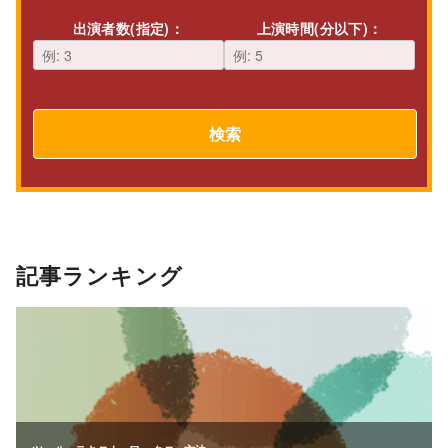
出演者数(指定)：
上演時間(分以下)：
検索
記事ランキング