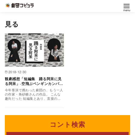
コ
見る
ン
テ
ン
ツ
へ
移
2018-12-30
動
観劇感想「短編集 踊る阿呆に見
る阿呆」-空飛ぶペンギンカンパニ
ー-2018年12月23日
今年客演で携わった劇団の、もう一人
の作家・角砂糖さんの作品。 こんな
趣向だった 短編集とあり、直接のつ
ながりはないがストーリーテラーを配
して観客に「部屋」を覗…
コント検索