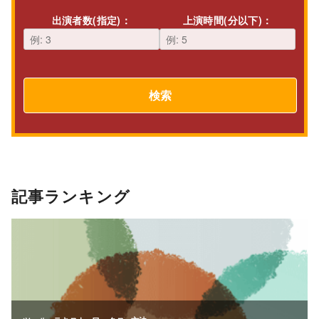
出演者数(指定)：
上演時間(分以下)：
検索
記事ランキング