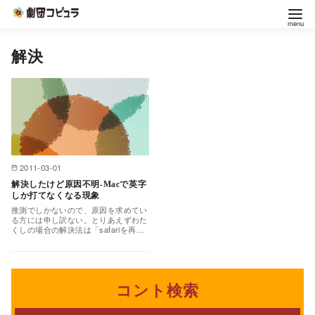
コ
解決
ン
テ
ン
ツ
へ
移
2011-03-01
動
解決したけど原因不明-Macで英字
しか打てなくなる現象
推測でしかないので、原因を求めてい
る方には申し訳ない。とりあえずわた
くしの場合の解決法は「safariを再起
動しろ」です。 事の発端は、safariデ
フォルト…
コント検索