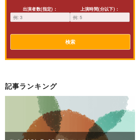
出演者数(指定)：
上演時間(分以下)：
検索
記事ランキング