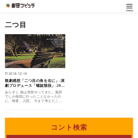
コ
二つ目
ン
テ
ン
ツ
へ
移
2018-12-19
動
観劇感想「二つ目の角を右に」-演
劇プロデュース「螺旋階段」-2018
年12月9日
あらすじ 病は突然やってきた。風邪
でしか病院に行ったことなかったの
に。検査、入院。 今まで考えたこと
の無かった病気と死の関係。襲ってく
る悲しさ、そして虚しさ。…
コント検索