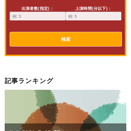
出演者数(指定)：
上演時間(分以下)：
検索
記事ランキング