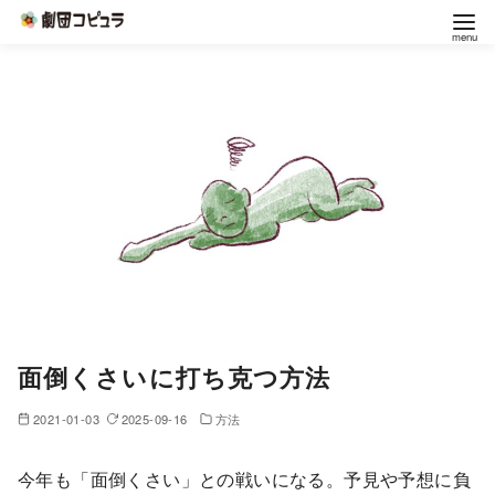
コ
ン
テ
ン
ツ
へ
移
動
面倒くさいに打ち克つ方法
2021-01-03
2025-09-16
方法
今年も「面倒くさい」との戦いになる。予見や予想に負