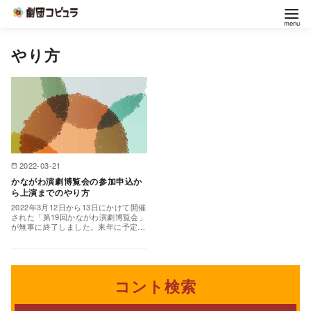
コ
やり方
ン
テ
ン
ツ
へ
移
2022-03-21
動
かながわ演劇博覧会の参加申込か
ら上演までのやり方
2022年3月12日から13日にかけて開催
された「第19回かながわ演劇博覧会」
が無事に終了しました。来年に予定さ
れている（？）第20回は節目ですの
で、参加団体…
コント検索