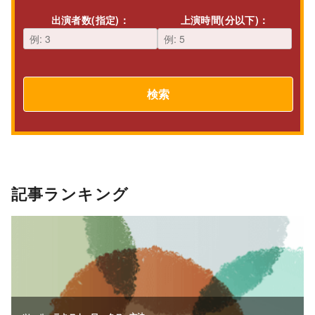
出演者数(指定)：
上演時間(分以下)：
検索
記事ランキング