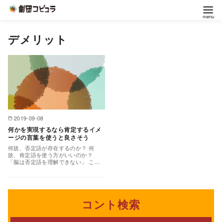
コ
デメリット
ン
テ
ン
ツ
へ
移
2019-09-08
動
何かを実現するなら肯定するイメ
ージの言葉を使うと良さそう
何故、否定語が存在するのか？ 何
故、肯定語を使う方がいいのか？
「脳は否定語を理解できない」 この
フレーズが頭をよぎる。きっかけは下
記の記事だ。 成人するまで…
コント検索