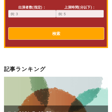
出演者数(指定)：
上演時間(分以下)：
検索
記事ランキング