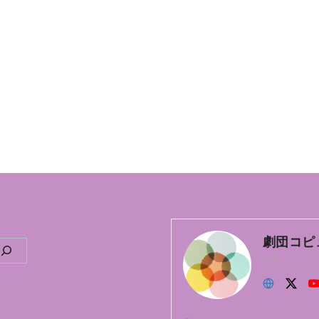
劇団コピ
主宰