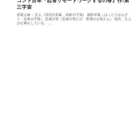
コント台本『忍者リモートワークするの巻』作:第
三字宙
登場人物： 主人（現代の富豪、武家の子孫） 服部半蔵（はっとりはんぞ
う・忍者の子孫） 忍者の母（忍者の母だが、普通のお母さん） 現代、主人
が仕事をしている。 …