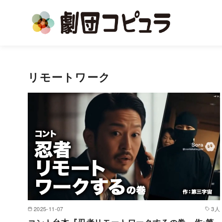
コ
ン
リモートワーク
テ
ン
ツ
へ
移
動
2025-11-07
3人