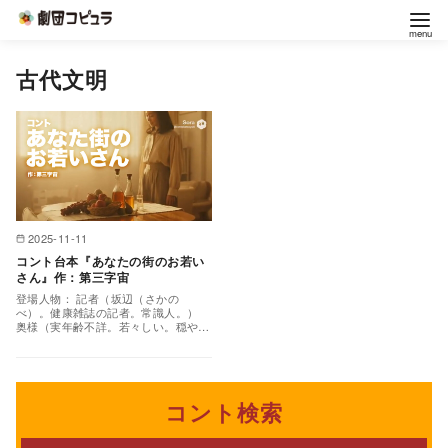
コ
古代文明
ン
テ
ン
ツ
へ
移
2025-11-11
動
コント台本『あなたの街のお若い
さん』作：第三字宙
登場人物： 記者（坂辺（さかの
べ）。健康雑誌の記者。常識人。）
奥様（実年齢不詳。若々しい。穏やか
な口調。） 専門家（小鳥遊（たかな
し）。美容健康の専門家。）…
コント検索