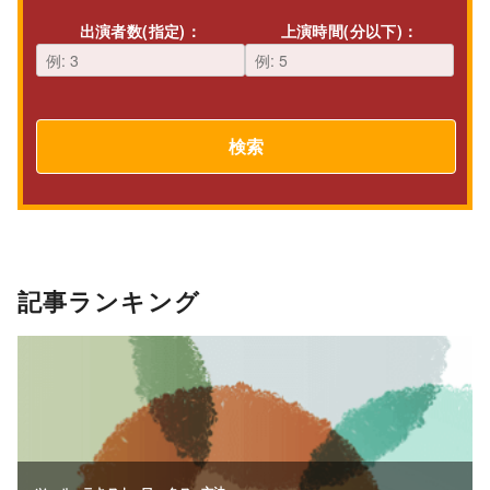
出演者数(指定)：
上演時間(分以下)：
検索
記事ランキング