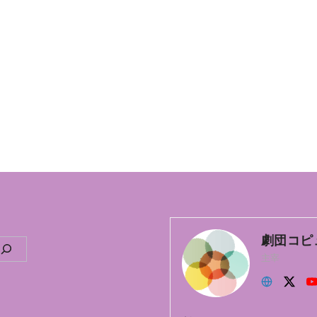
劇団コピ
主宰