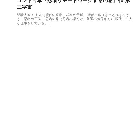
コント台本『忍者リモートワークするの巻』作:第
三字宙
登場人物： 主人（現代の富豪、武家の子孫） 服部半蔵（はっとりはんぞ
う・忍者の子孫） 忍者の母（忍者の母だが、普通のお母さん） 現代、主人
が仕事をしている。 …