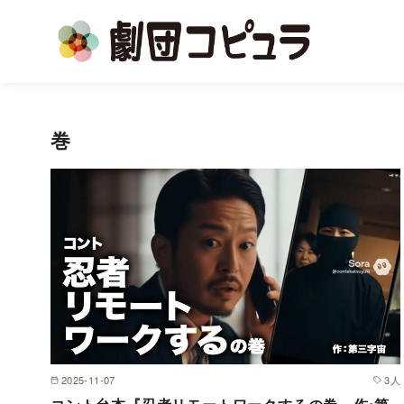
コ
ン
巻
テ
ン
ツ
へ
移
動
2025-11-07
3人