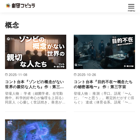
コ
概念
ン
テ
ン
ツ
へ
移
2025-11-08
2025-10-26
動
コント台本『ゾンビの概念がない
コント台本『目的不在〜概念たち
世界の親切な人たち』作：第三字
の秘密基地〜』 作：第三字宙
宙
登場人物： 学者（細菌学者。在宅勤
登場人物： 推測（早口。語尾「〜ん
務中。科学的好奇心が倫理を上回る）
だ」「〜と思う」。断定的だがすぐ揺
同居人（心優しく世話焼き。善意が常
らぐ） 達成（体育会系。語尾「〜
識を超越している） 病人（実はゾン
ぜ」「〜だろ」。常に動きたがる）
ビ。わずかな理性が残…
目標（優等生的。語尾「〜…