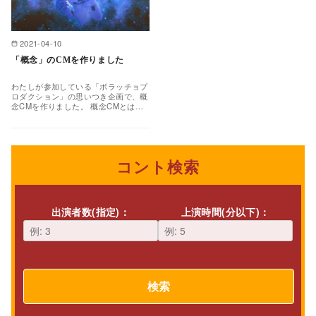
2021-04-10
「概念」のCMを作りました
わたしが参加している「ボラッチョプ
ロダクション」の思いつき企画で、概
念CMを作りました。 概念CMとは
「好きです、空気！」「みんな見よ
う、夢！」 みたいな概…
コント検索
出演者数(指定)：
上演時間(分以下)：
検索