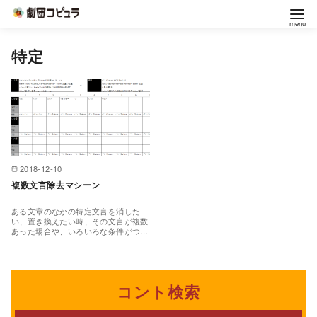
コ
特定
ン
テ
ン
ツ
へ
移
2018-12-10
動
複数文言除去マシーン
ある文章のなかの特定文言を消した
い、置き換えたい時、その文言が複数
あった場合や、いろいろな条件がつい
た時にちょっとだけ楽できる方法。
使うのは、エクセルの関数…
コント検索