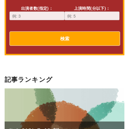
出演者数(指定)：
上演時間(分以下)：
検索
記事ランキング