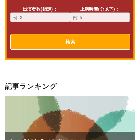
出演者数(指定)：
上演時間(分以下)：
検索
記事ランキング