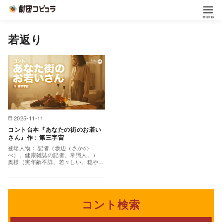
コ
若返り
ン
テ
ン
ツ
へ
移
2025-11-11
動
コント台本『あなたの街のお若い
さん』作：第三字宙
登場人物： 記者（坂辺（さかの
べ）。健康雑誌の記者。常識人。）
奥様（実年齢不詳。若々しい。穏やか
な口調。） 専門家（小鳥遊（たかな
し）。美容健康の専門家。）…
コント検索