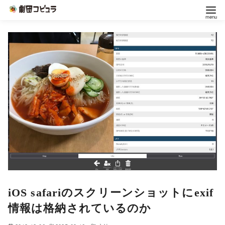
コ
ン
テ
ン
ツ
へ
移
動
iOS safariのスクリーンショットにexif
情報は格納されているのか