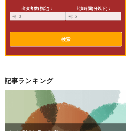
出演者数(指定)：
上演時間(分以下)：
検索
記事ランキング