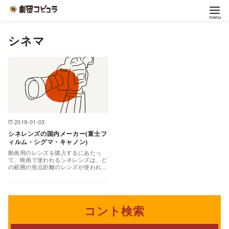
コ
シネマ
ン
テ
ン
ツ
へ
移
2019-01-03
動
シネレンズの国内メーカー(富士フ
ィルム・シグマ・キャノン)
動画用のレンズを購入するにあたっ
て、映画で使われるシネレンズは、ど
の範囲の焦点距離のレンズが使われて
いるのか把握するために、一覧が用意
されているメーカーのレン…
コント検索