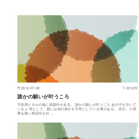
2012-07-08
2012年
誰かの願いが叶うころ
宇多田ヒカルの曲に表題作がある。 誰かの願いが叶うころ あの子が泣いて
いるよ 時として、願いは他の誰かを不幸にしている事がある。 先日、小雨
降る狭い商店街を目…