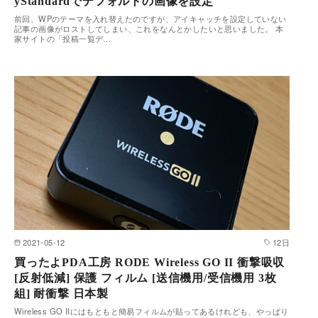
yStandardでデフォルトの画像を設定
前回、WPのテーマを入れ替えたのですが、アイキャッチを設定していない
記事の画像がロストしてしまい、これをなんとかしたいと思いました。 本
家サイトの「投稿一覧デ…
2021-05-12
12日
買ったよPDA工房 RODE Wireless GO II 衝撃吸収
[反射低減] 保護 フィルム [送信機用/受信機用 3枚
組] 耐衝撃 日本製
Wireless GO IIにはもともと簡易フィルムが貼ってあるけれども、やっぱり