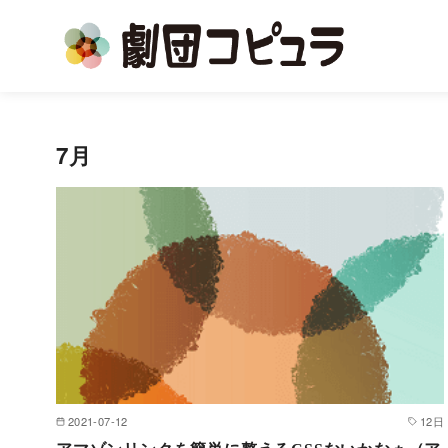
コ
ン
7月
テ
ン
ツ
へ
移
動
2021-07-12
12日