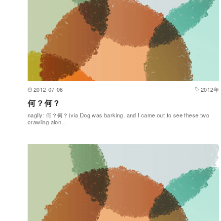
2012-07-06
2012年
何？何？
naglly: 何？何？(via Dog was barking, and I came out to see these two
crawling alon…