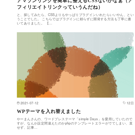
アマゾンリンクを簡単に整えるCSSないかなぁ（ア
フィリエイトリンクっていうんだね）
と、探してみたら、CSSよりもやっぱりプラグインいれたらいいやん、とい
うことでした。 こちらではプラグインに頼らずに開発する方法も丁寧に書
いてありました。 【…
2021-07-12
12日
WPテーマを入れ替えました
やーまんさんの、ワードプレステーマ「simple Days」を愛用していたので
すが、なんか設定間違えたのかphpのテンプレートエラーがでてしまい、直
せず、記事…