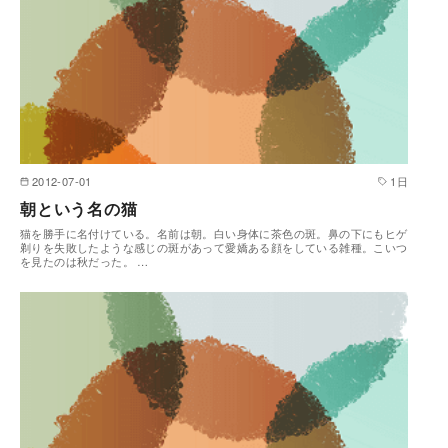
2012-07-01
1日
朝という名の猫
猫を勝手に名付けている。名前は朝。白い身体に茶色の斑。鼻の下にもヒゲ
剃りを失敗したような感じの斑があって愛嬌ある顔をしている雑種。こいつ
を見たのは秋だった。 …