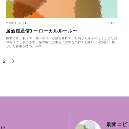
2011-07-11
11日
居酒屋通信3 〜ローカルルール〜
猛暑です。ドラマ「熱中時代」が放送されていた時よりも今のほうがより熱
中時代でございます。熱中症には本当にお気をつけください。 近所に日焼
けした看板を持つ、年季…
2
劇団コピ