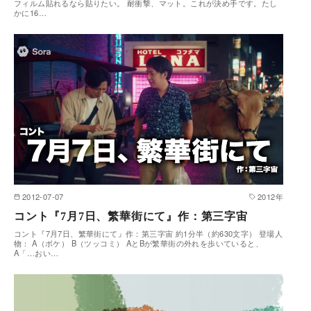
フィルム貼れるなら貼りたい。 耐衝撃、マット。これが決め手です。たし
かに16…
2012-07-07
2012年
コント『7月7日、繁華街にて』作：第三字宙
コント『7月7日、繁華街にて』作：第三字宙 約1分半（約630文字） 登場人
物： A（ボケ） B（ツッコミ） AとBが繁華街の外れを歩いていると、
A「…おい…