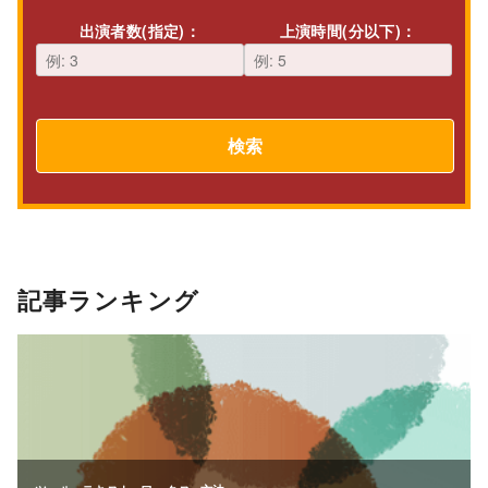
出演者数(指定)：
上演時間(分以下)：
検索
記事ランキング