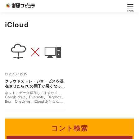
コ
iCloud
ン
テ
ン
ツ
へ
移
2018-12-15
動
クラウドストレージサービスを混
在させたらPCの調子が悪くなった
気がする件
ネットにデータ保存してますか？
Google drive、Evernote、Dropbox、
Box、OneDrive、iCloud あとなんだ
ろう、色々。 プ…
コント検索