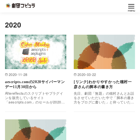
コ
2020
ン
テ
ン
ツ
へ
移
2020-11-28
2020-03-22
動
aescripts.comの2020サイバーマン
[リンク]わかりやすかった穂村一
デー11月30日から
彦さんの脚本の書き方
Aftereffectsのスクリプトやプラグイ
先日、劇団「無題」の穂村さんとお話
ンを販売しているサイト
をさせていただいた中で「脚本の書き
「aescripts.com」のセールが2020年
方をブログに書いた」と仰っていたの
11月30日（現地時間）からスタート
で、創作術オタクのわたくし、早速拝
する…
見いたしました。非常に…