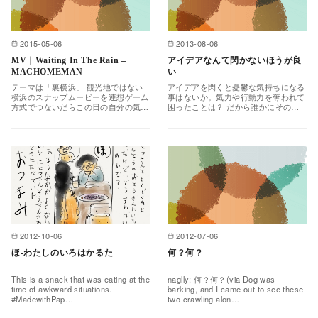
2015-05-06
2013-08-06
MV｜Waiting In The Rain –
アイデアなんて閃かないほうが良
MACHOMEMAN
い
テーマは「裏横浜」 観光地ではない
アイデアを閃くと憂鬱な気持ちになる
横浜のスナップムービーを連想ゲーム
事はないか。気力や行動力を奪われて
方式でつないだらこの日の自分の気­持
困ったことは？ だから誰かにそのア
ちが入っているような”今日主観”的な
イデアを押しつけよう。相談の形をと
ミュージックビデオ…
ってアイデアを話すんだ…
2012-10-06
2012-07-06
ほ-わたしのいろはかるた
何？何？
This is a snack that was eating at the
naglly: 何？何？(via Dog was
time of awkward situations.
barking, and I came out to see these
#MadewithPap…
two crawling alon…