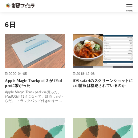
コ
6日
ン
テ
ン
ツ
へ
移
2020-04-05
2018-12-06
動
Apple Magic Trackpad 2 が iPad
iOS safariのスクリーンショットに
proに繋がった
exif情報は格納されているのか
Apple Magic Trackpad 2を買った。
iPadOSが13.4になって、対応したか
らだ。 トラックパッド付きのキーボ
ード、Magic Keybo…