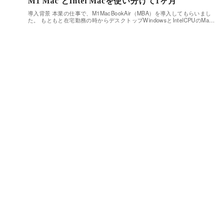
M1 Mac とIntel Macを使い分けて1ヶ月
導入背景 本業の仕事で、M1MacBookAir（MBA）を導入してもらいまし
た。 もともと在宅勤務の時からデスクトップWindowsとIntelCPUのMa…