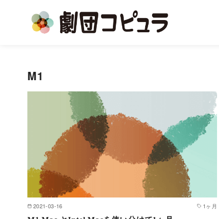
コ
ン
M1
テ
ン
ツ
へ
移
動
2021-03-16
1ヶ月