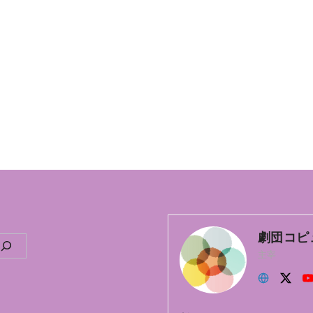
劇団コピ
主宰